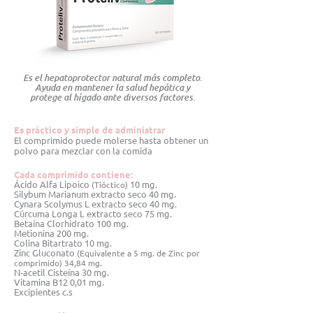
Es el hepatoprotector natural más completo.
Ayuda en mantener la salud hepática y
protege al hígado ante diversos factores.
Es práctico y simple de administrar
El comprimido puede molerse hasta obtener un
polvo para mezclar con la comida
Cada comprimido contiene:
Ácido Alfa Lipoico
10 mg.
(Tióctico)
Silybum Marianum extracto seco 40 mg.
Cynara Scolymus L extracto seco 40 mg.
Cúrcuma Longa L extracto seco 75 mg.
Betaína Clorhidrato 100 mg.
Metionina 200 mg.
Colina Bitartrato 10 mg.
Zinc Gluconato
(Equivalente a 5 mg. de Zinc por
comprimido) 34,84 mg.
N-acetil Cisteína 30 mg.
Vitamina B12 0,01 mg.
Excipientes c.s