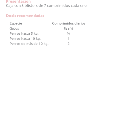
Presentación
Caja con 3 blisters de 7 comprimidos cada uno
Dosis recomendadas
Especie
Comprimidos diarios
Gatos
1⁄4 a ½
Perros hasta 5 kg.
½
Perros hasta 10
kg.
1
Perros de más de 10 kg.
2
Ir al Vademécum
Descargar folleto
Disponible en
Argentina, Chile, Ecuador, México, Panamá.
Conoce toda nuestra línea de
Bio
moduladores
Términos y condiciones
Políticas de privacidad